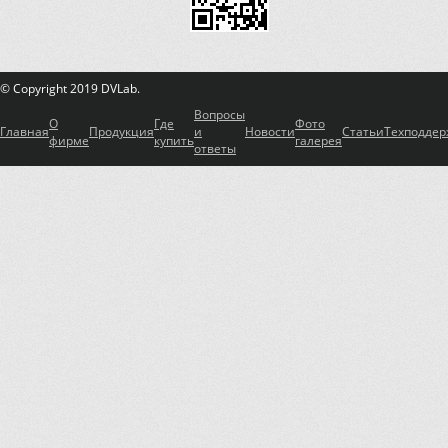
© Copyright 2019 DVLab.
Вопросы
О
Где
Фото
Главная
Продукция
и
Новости
Статьи
Техподдер
фирме
купить
галерея
ответы