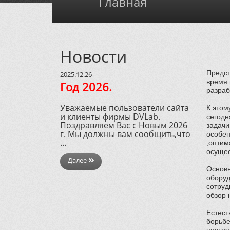
Главная
Новости
Предст
2025.12.26
время 
Год 2026.
разраб
Уважаемые пользователи сайта
К этом
и клиенты фирмы DVLab.
сегодн
Поздравляем Вас с Новым 2026
задачи
г. Мы должны вам сообщить,что
особен
...
,оптим
осущес
Далее
Основн
оборуд
сотруд
обзор 
Естест
борьбе