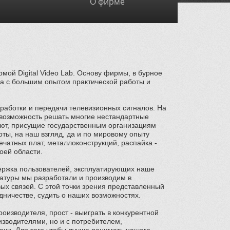
О фирме
ой Digital Video Lab. Основу фирмы, в бурное
ра с большим опытом практической работы и
бработки и передачи телевизионных сигналов. На
 возможность решать многие нестандартные
леют, присущие государственным организациям
ты, на наш взгляд, да и по мировому опыту
ечатных плат, металлоконструкций, распайка -
оей области.
ержка пользователей, эксплуатирующих наше
ратуры мы разработали и производим в
ых связей. С этой точки зрения представленный
дничестве, судить о наших возможностях.
роизводителя, прост - выиграть в конкурентной
оизводителями, но и с потребителем,