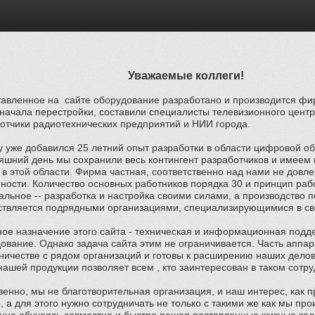
Уважаемые коллеги!
авленное на сайте оборудование разработано и производится фирм
начала перестройки, составили специалисты телевизионного цент
отчики радиотехнических предприятий и НИИ города.
у уже добавился 25 летний опыт разработки в области цифровой о
яшний день мы сохранили весь контингент разработчиков и имеем
 в этой области. Фирма частная, соответственно над нами не дов
ности. Количество основных работников порядка 30 и принцип рабо
альное -- разработка и настройка своими силами, а производство п
твляется подрядными организациями, специализирующимися в св
ое назначение этого сайта - техническая и информационная подд
ование. Однако задача сайта этим не ограничивается. Часть аппа
ничестве с рядом организаций и готовы к расширению наших делов
нашей продукции позволяет всем , кто заинтересован в таком сотру
венно, мы не благотворительная организация, и наш интерес, как п
, а для этого нужно сотрудничать не только с такими же как мы пр