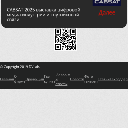
CABSAT 2025 выставка цифровой
Далее
медиа индустрии и спутниковой
связи.
© Copyright 2019 DVLab.
Вопросы
О
Где
Фото
Главная
Продукция
и
Новости
Статьи
Техподдер
фирме
купить
галерея
ответы