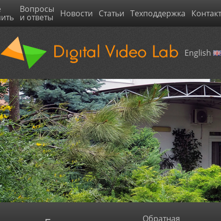
е
Вопросы
Новости
Статьи
Техподдержка
Контак
пить
и ответы
English
Обратная