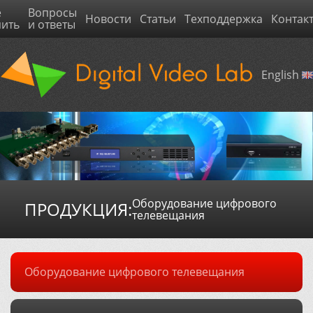
е
Вопросы
Новости
Статьи
Техподдержка
Контак
пить
и ответы
English
Оборудование цифрового
ПРОДУКЦИЯ:
телевещания
Оборудование цифрового телевещания