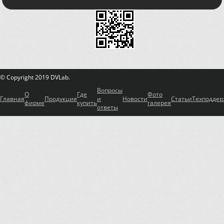
© Copyright 2019 DVLab.
Вопросы
О
Где
Фото
Главная
Продукция
и
Новости
Статьи
Техподдер
фирме
купить
галерея
ответы